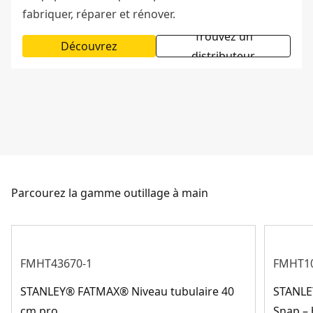
fabriquer, réparer et rénover.
Trouvez un
Découvrez
distributeur
Parcourez la gamme outillage à main
FMHT43670-1
FMHT10
STANLEY® FATMAX® Niveau tubulaire 40
STANLE
cm pro
Snap –