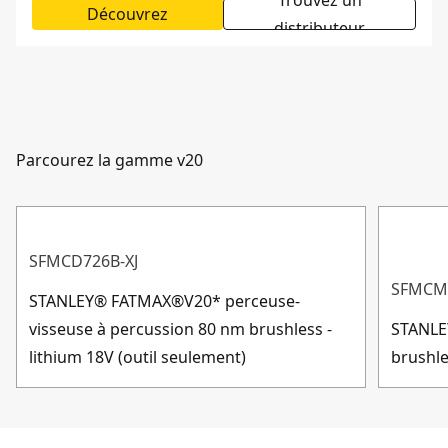
Trouvez un
Découvrez
distributeur
Parcourez la gamme v20
SFMCD726B-XJ
SFMCM3
STANLEY® FATMAX®V20* perceuse-
visseuse à percussion 80 nm brushless -
STANLE
lithium 18V (outil seulement)
brushle