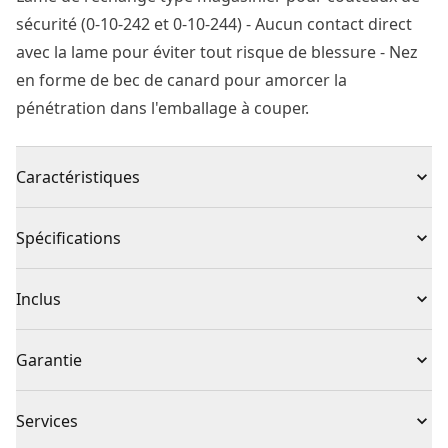
sécurité (0-10-242 et 0-10-244) - Aucun contact direct
avec la lame pour éviter tout risque de blessure - Nez
en forme de bec de canard pour amorcer la
pénétration dans l'emballage à couper.
Caractéristiques
Lame de rechange pour couteau de sécurité de
Spécifications
magasinier STANLEY® 0-10-244
Couteau de sécurité de magasinier : pour les
Type de produit
Couteau de sécurité
Inclus
emballages en film plastique, les cerclages de palettes,
l'ouverture des cartons, etc.
(1) 0-10-245
Individuel ou
Garantie
Lame protégée : minimise le risque de blessure
Individuelle
ensemble
Absence de garantie
Services