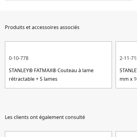
Nombre de pièces
1
Si vous souhaitez nous
contacter
, c'est désormais plus
facile que jamais. Quelle que soit votre question, nous
Matériau de la
sommes là pour y répondre.
Acier au carbone
lame
Produits et accessoires associés
Service client
Type de lame
Spécialisé
0-10-778
2-11-71
Afficher plus
STANLEY® FATMAX® Couteau à lame
STANLE
rétractable + 5 lames
mm x 1
Les clients ont également consulté