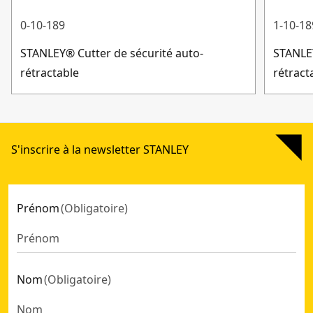
0-10-189
1-10-18
STANLEY® Cutter de sécurité auto-
STANLEY
rétractable
rétract
S'inscrire à la newsletter STANLEY
Prénom
(
Obligatoire
)
Nom
(
Obligatoire
)