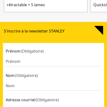
rétractable + 5 lames
Quicksl
S'inscrire à la newsletter STANLEY
Prénom
(
Obligatoire
)
Nom
(
Obligatoire
)
Adresse courriel
(
Obligatoire
)