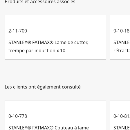
poignée
Produits et accessoires associés
Service client
Stockage des lames intégré : accès rapide et facile aux
lames de rechange.
Matériau du
Métal
Pratique : coupe ficelle intégré.
produit
2-11-700
0-10-18
Livré avec trois lames de cutter STANLEY® FATMAX®
trempées par induction : prêtes à l'emploi
STANLEY® FATMAX® Lame de cutter,
STANLEY
Afficher plus
trempe par induction x 10
rétract
Les clients ont également consulté
0-10-778
0-10-81
STANLEY® FATMAX® Couteau à lame
STANLE