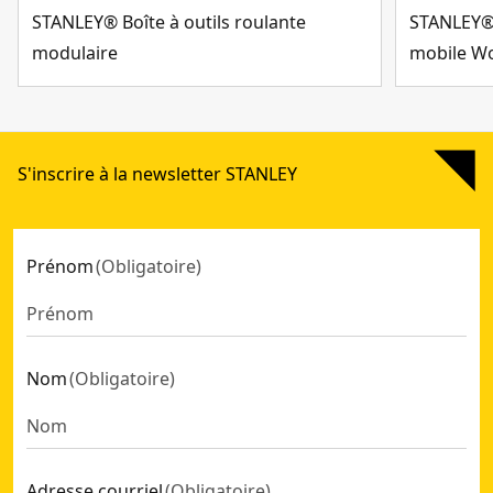
STANLEY® Boîte à outils roulante
STANLEY® 
modulaire
mobile W
S'inscrire à la newsletter STANLEY
Prénom
(
Obligatoire
)
Nom
(
Obligatoire
)
Adresse courriel
(
Obligatoire
)