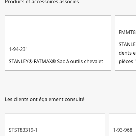
Produits et accessoires associés
Longueur du
Service client
71.88-cm
des petites pièces, tout en permettant de RANGER des
Produit Assemblé
outils de grande taille à l'intérieur de la boîte à outils
grâce à sa longueur de 3/4.
Afficher plus
FMMT8
Poignée ergonomique et résistante permettant de
transporter facilement des charges lourdes
STANLE
1-94-231
dents e
STANLEY® FATMAX® Sac à outils chevalet
pièces 
Les clients ont également consulté
STST83319-1
1-93-968