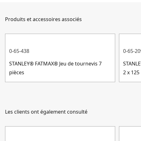
facile que jamais. Quelle que soit votre question, nous
Tête magnétique : permet un changement rapide et un
Matériau de la
sommes là pour y répondre.
Soft grip
bon maintien de l'embout
poignée
Produits et accessoires associés
Service client
Type de poignée
Bi-Matière
0-65-438
0-65-20
Afficher plus
STANLEY® FATMAX® Jeu de tournevis 7
STANLE
pièces
2 x 12
Les clients ont également consulté