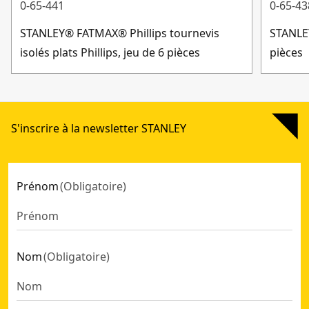
0-65-441
0-65-43
STANLEY® FATMAX® Phillips tournevis
STANLE
isolés plats Phillips, jeu de 6 pièces
pièces
S'inscrire à la newsletter STANLEY
Prénom
(
Obligatoire
)
Nom
(
Obligatoire
)