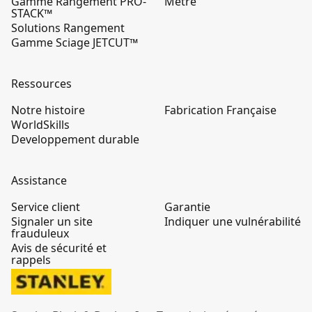
Gamme Rangement PRO-
Mètre
STACK™
Solutions Rangement
Gamme Sciage JETCUT™
Ressources
Notre histoire
Fabrication Française
WorldSkills
Developpement durable
Assistance
Service client
Garantie
Signaler un site
Indiquer une vulnérabilité
frauduleux
Avis de sécurité et
rappels