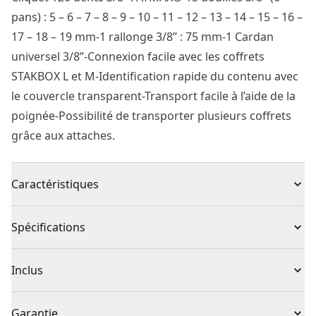
pans) : 5 – 6 – 7 – 8 – 9 – 10 – 11 – 12 – 13 – 14 – 15 – 16 –
17 – 18 – 19 mm-1 rallonge 3/8’’ : 75 mm-1 Cardan
universel 3/8’’-Connexion facile avec les coffrets
STAKBOX L et M-Identification rapide du contenu avec
le couvercle transparent-Transport facile à l’aide de la
poignée-Possibilité de transporter plusieurs coffrets
grâce aux attaches.
Caractéristiques
Compatible PRO-STACK™ : avec son système
Spécifications
d'accroche pour fixer la boîte aux autres éléments de
la gamme PRO-STACK™ , elle offre une véritable
Type de produit
Ensemble d'outils de mécanicien
Inclus
solution de stockage mobile.
Couvercle transparent : pour une identification facile
(1) FMMT98102-0
Individuel ou
Garantie
et rapide du contenu