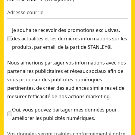
grande accessibilité et une plus grande liberté de
mouvement dans les applications de vissage difficiles.
Conception durable : pour des performances robustes
Je souhaite recevoir des promotions exclusives,
dans tous les environnements de travail.
des actualités et les dernières informations sur les
Dimensions compactes : elles permettent un transport
produits, par email, de la part de STANLEY®.
et un stockage faciles. pas d'espace perdu à l'intérieur
de la boîte pour offrir un contenu complet dans un
Nous aimerions partager vos informations avec nos
ensemble compact.
partenaires publicitaires et réseaux sociaux afin de
Loquets PRO-STACK™ : pour une solution de stockage
vous proposer des publicités numériques
efficace. accrochez entre eux les boîtiers PRO-STACK™
pertinentes, de créer des audiences similaires et de
de toute taille. compatible avec la gamme
mesurer l’efficacité de nos actions marketing.
d'accessoires pour outils électriques STANLEY®
FATMAX®
Oui, vous pouvez partager mes données pour
Large assortiment 18 pièces : 1x cliquet bi-matière 3/8''
améliorer les publicités numériques.
120 dents, 15x douilles 3/8'' (6 points) : 5 -6 -7 -8 -9 -10
Vos données seront traitées conformément à notre
-11 -12 -13 -14 -15 -16 -17 -18 -19 mm, 1x rallonge 3/8'' :