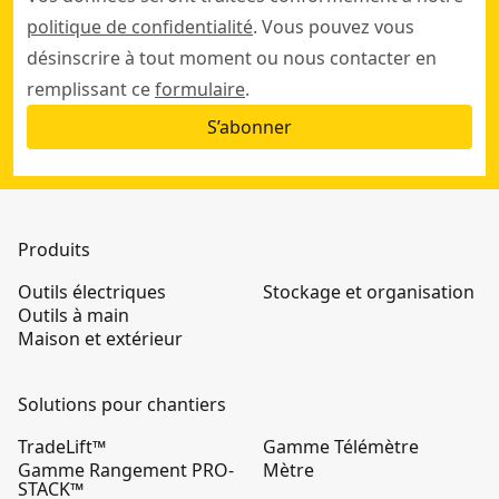
politique de confidentialité
. Vous pouvez vous
7,62 cm, 1x cardan universel 3/8''
désinscrire à tout moment ou nous contacter en
remplissant ce
formulaire
.
S’abonner
Produits
Outils électriques
Stockage et organisation
Outils à main
Maison et extérieur
Solutions pour chantiers
TradeLift™
Gamme Télémètre
Gamme Rangement PRO-
Mètre
STACK™