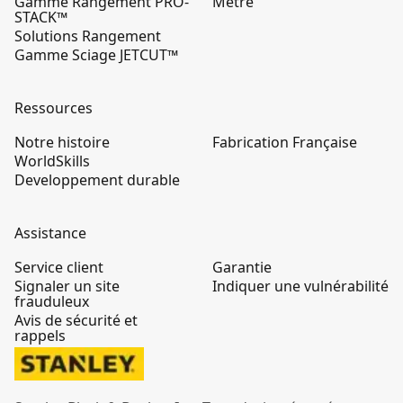
Gamme Rangement PRO-
Mètre
STACK™
Solutions Rangement
Gamme Sciage JETCUT™
Ressources
Notre histoire
Fabrication Française
WorldSkills
Developpement durable
Assistance
Service client
Garantie
Signaler un site
Indiquer une vulnérabilité
frauduleux
Avis de sécurité et
rappels