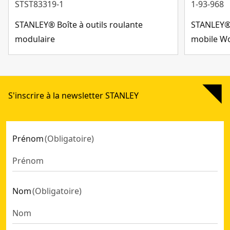
STST83319-1
1-93-968
STANLEY® Boîte à outils roulante
STANLEY® 
modulaire
mobile W
S'inscrire à la newsletter STANLEY
Prénom
(
Obligatoire
)
Nom
(
Obligatoire
)