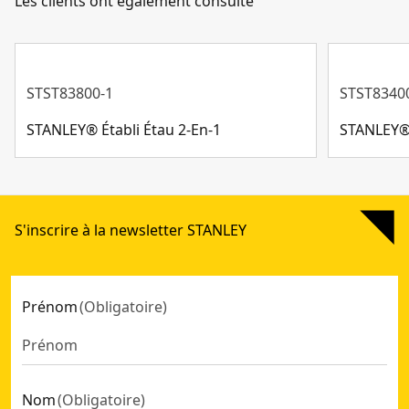
Les clients ont également consulté
STST83800-1
STST8340
STANLEY® Établi Étau 2-En-1
STANLEY® 
S'inscrire à la newsletter STANLEY
Prénom
(
Obligatoire
)
Nom
(
Obligatoire
)