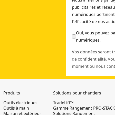
Nous aimerions partag
publicitaires et résea
numériques pertinente
l’efficacité de nos act
Oui, vous pouvez pa
numériques.
Vos données seront t
de confidentialité
. Vo
moment ou nous conta
Produits
Solutions pour chantiers
Outils électriques
TradeLift™
Outils à main
Gamme Rangement PRO-STAC
Maison et extérieur
Solutions Rangement