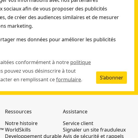
er vos informations avec nos partenaires
chargeur 2 A
ux sociaux afin de vous proposer des publicités
Fait partie de la plateforme sans fil 18V
s, de créer des audiences similaires et de mesurer
STANLEY® FATMAX® V20* : alimentez tous vos
ions marketing.
outils V20* avec une batterie lithium-ion 18V
commune pour répondre à tous vos besoins.
rtager mes données pour améliorer les publicités
raitées conformément à notre
politique
us pouvez vous désinscrire à tout
S’abonner
cter en remplissant ce
formulaire
.
Ressources
Assistance
Notre histoire
Service client
K™
WorldSkills
Signaler un site frauduleux
Developpement durable
Avis de sécurité et rappels