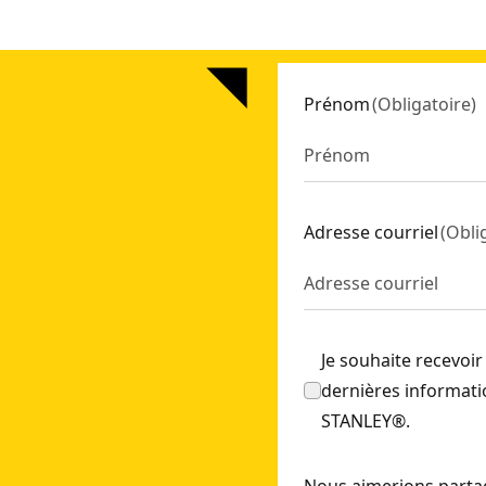
Prénom
(
Obligatoire
)
Adresse courriel
(
Obli
Je souhaite recevoir
dernières informatio
STANLEY®.