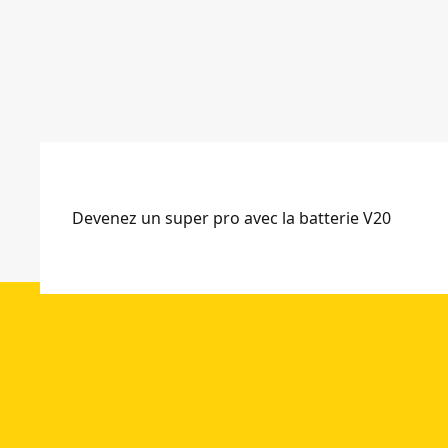
r
r
i
i
e
e
4
4
a
a
h
h
)
)
Devenez un super pro avec la batterie V20