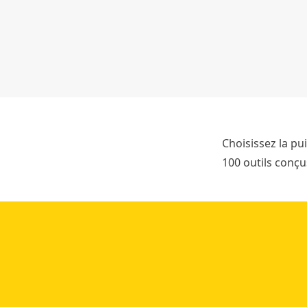
r
i
e
s
4
a
h
Choisissez la pu
100 outils conçu