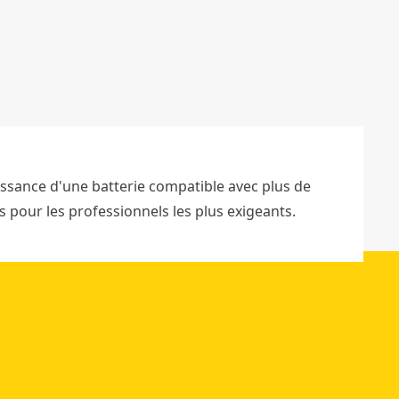
i
e
s
4
a
h
)
issance d'une batterie compatible avec plus de
s pour les professionnels les plus exigeants.