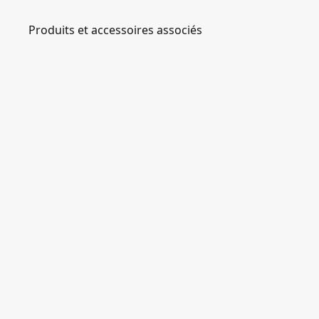
Produits et accessoires associés
SFMCBL730
QW
S
T
A
N
L
SFMCST933M1-
E