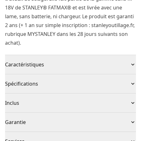
18V de STANLEY® FATMAX® et est livrée avec une
lame, sans batterie, ni chargeur. Le produit est garanti
2 ans (+ 1 an sur simple inscription : stanleyoutillage.fr,
rubrique MYSTANLEY dans les 28 jours suivants son
achat).
Caractéristiques
Performance : moteur brushless compact et puissant
Spécifications
pour un rendement élevé, une autonomie supérieure
pour réaliser plus d’applications, 4 vitesses d’exécution
Type de produit
Scie sauteuse
Inclus
pour des coupes nettes quel que soit le matériau.
Grande praticité : semelle inclinable à 45° des deux
(1) Lame de scie
Tension
18V
Garantie
côtés.
Réglage sans outil, avec positions prédéfinies à 0°,
Garantie limitée de 1 an, garantie limitée de 3 ans à
22,5° et 45° pour des coupes en biseau toujours