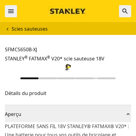
Scies sauteuses
SFMCS650B-XJ
®
®
STANLEY
FATMAX
V20* scie sauteuse 18V
Détails du produit
Aperçu
PLATEFORME SANS FIL 18V STANLEY® FATMAX® V20* :
Une batterie pour tous vos outils de bricolage et