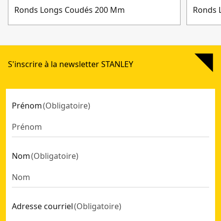
Ronds Longs Coudés 200 Mm
Ronds 
S'inscrire à la newsletter STANLEY
Prénom
(
Obligatoire
)
Nom
(
Obligatoire
)
Adresse courriel
(
Obligatoire
)