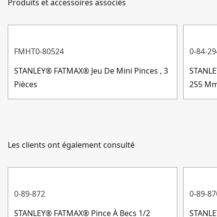
poignée
Produits et accessoires associés
Service client
Résistante pour permettre de forcer lorsque c'est
nécessaire
Longueur du
14.99-cm
Le profil s'adapte plus confortablement à la paume de
Produit Assemblé
FMHT0-80524
0-84-29
la main.
STANLEY® FATMAX® Jeu De Mini Pinces , 3
STANLEY
Afficher plus
Pièces
255 M
Les clients ont également consulté
0-89-872
0-89-87
STANLEY® FATMAX® Pince À Becs 1/2
STANLE