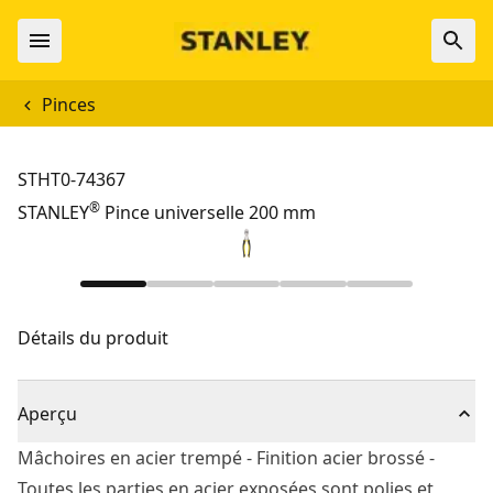
Pinces
STHT0-74367
®
STANLEY
Pince universelle 200 mm
Détails du produit
Aperçu
Mâchoires en acier trempé - Finition acier brossé -
Toutes les parties en acier exposées sont polies et