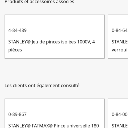
produit
Produits et accessoires associés
Service client
Qualité STANLEY® : outil de haute qualité conçu pour
la fiabilité, la solidité et la performance dans un
Matériau de la
Bi-matière
environnement professionnel
poignée
4-84-489
0-84-64
STANLEY® Jeu de pinces isolées 1000V, 4
STANLE
Afficher plus
pièces
verrou
Les clients ont également consulté
0-89-867
0-84-00
STANLEY® FATMAX® Pince universelle 180
STANLEY