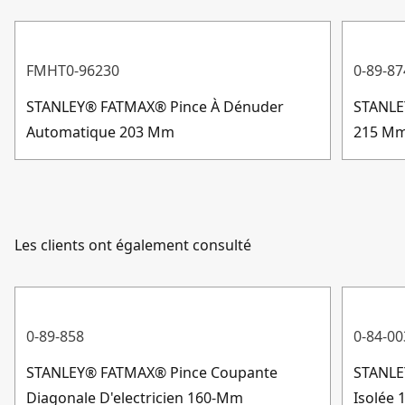
la fiabilité, la solidité et la performance dans un
Matériau de la
Bi-matière
environnement professionnel
poignée
FMHT0-96230
0-89-87
STANLEY® FATMAX® Pince À Dénuder
STANLE
Afficher plus
Automatique 203 Mm
215 M
Les clients ont également consulté
0-89-858
0-84-00
STANLEY® FATMAX® Pince Coupante
STANLE
Diagonale D'electricien 160-Mm
Isolée