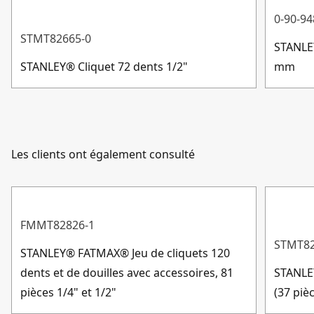
Manche bi-matière : confort d'utilisation garanti et
0-90-94
L’emballage de vente contient des matériaux
bonne maitrise de l'outil
STMT82665-0
recyclés
:
Non
STANLEY
Profil MaxiDrive : pour maximiser le contact entre la
STANLEY® Cliquet 72 dents 1/2"
mm
Pourcentage minimal de matériaux recyclés dans
douille et l'écrou/le boulon
l’emballage de vente
:
0
Finition : chrome
Afficher plus
Texture : pour saisir la douille plus facilement, surtout
dans lorsqu'elle est sale.
Les clients ont également consulté
FMMT82826-1
STMT82
STANLEY® FATMAX® Jeu de cliquets 120
dents et de douilles avec accessoires, 81
STANLEY
pièces 1/4" et 1/2"
(37 piè