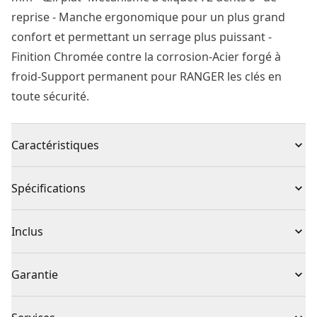
reprise - Manche ergonomique pour un plus grand
confort et permettant un serrage plus puissant -
Finition Chromée contre la corrosion-Acier forgé à
froid-Support permanent pour RANGER les clés en
toute sécurité.
Caractéristiques
Accessibilité : meilleure ergonomie, clés mixtes avec
Spécifications
déport de 15°
Support de rangement inclus : permet de garder vos
Type de produit
Jeu de clés
Inclus
clés bien rangées
Mécanisme réversible : cliquet à 72 dents avec angle
(1) STMT82846-0
Individuel ou
Garantie
de reprise de 5°pour une meilleure ergonomie
Ensemble
ensemble
Œil 12 pans à cliquet : pour s'adapter facilement à tous
Garantie limitée de 1 an
les écrous et boulons.