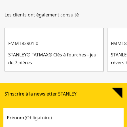
Les clients ont également consulté
FMMT82901-0
FMMT8
STANLEY® FATMAX® Clés à fourches - jeu
STANLEY
de 7 pièces
réversi
S'inscrire à la newsletter STANLEY
Prénom
(
Obligatoire
)