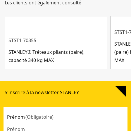
Les clients ont également consulté
STST1-
STST1-70355
STANLE
STANLEY® Tréteaux pliants (paire),
(paire)
capacité 340 kg MAX
MAX
S'inscrire à la newsletter STANLEY
Prénom
(
Obligatoire
)