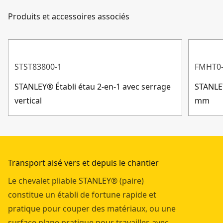
Capacité de poids
450-kg
sommes là pour y répondre.
commodément un établi pour couper des matériaux,
Produits et accessoires associés
Service client
ou simplement une surface plane pratique pour
Longueur du
68.83-cm
travailler.
Produit Assemblé
STST83800-1
FMHT0-
Afficher plus
STANLEY® Établi étau 2-en-1 avec serrage
STANLE
vertical
mm
Transport aisé vers et depuis le chantier
Le chevalet pliable STANLEY® (paire)
constitue un établi de fortune rapide et
pratique pour couper des matériaux, ou une
surface plane pratique pour travailler, avec