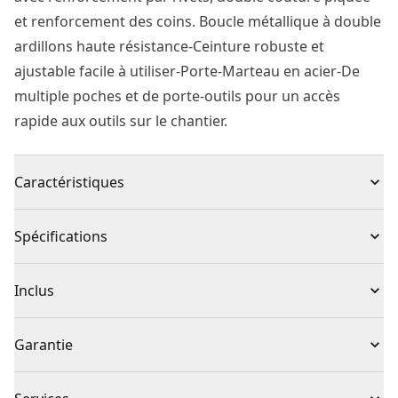
et renforcement des coins. Boucle métallique à double
ardillons haute résistance-Ceinture robuste et
ajustable facile à utiliser-Porte-Marteau en acier-De
multiple poches et de porte-outils pour un accès
rapide aux outils sur le chantier.
Caractéristiques
Haute qualité : fabriquée en cuir suédine véritable de
Spécifications
haute qualité
Durable : les doubles coutures renforcent la solidité de
Type de produit
Ceinture à outils
Inclus
l'ensemble
Durabilité : renforcée par des rivets aux points de
(1) STST1-80113
Matériau du
Garantie
tension
Cuir de buffle
produit
Accès facile : poches et pochettes pour un accès
Garantie limitée de 1 an
pratique aux outils