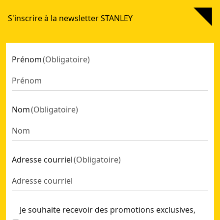
STANLEY® FATMAX®FATMAX® souffleur brushless 18V V20* (
FATMAX
S'inscrire à la newsletter STANLEY
Souffleur STANLEY® FATMAX® V20* (1 batterie 4 Ah)
V20*
- SKU:
Souffleur STANLEY® FATMAX® V20* (sans batterie ni charg
Souffleur brushless 18V STANLEY® FATMAX® V20* (Sans bat
Prénom
(
Obligatoire
)
Nom
(
Obligatoire
)
Adresse courriel
(
Obligatoire
)
Je souhaite recevoir des promotions exclusives,