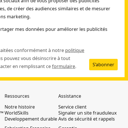
ux sociaux afin de vous proposer des publicités
s, de créer des audiences similaires et de mesurer
ions marketing.
rtager mes données pour améliorer les publicités
raitées conformément à notre
politique
us pouvez vous désinscrire à tout
S’abonner
cter en remplissant ce
formulaire
.
Ressources
Assistance
Notre histoire
Service client
K™
WorldSkills
Signaler un site frauduleux
Developpement durable
Avis de sécurité et rappels