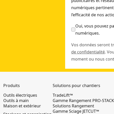
publicitaires et résea
numériques pertinente
l’efficacité de nos act
Oui, vous pouvez pa
numériques.
Vos données seront t
de confidentialité
. Vo
moment ou nous conta
Produits
Solutions pour chantiers
Outils électriques
TradeLift™
Outils à main
Gamme Rangement PRO-STAC
Maison et extérieur
Solutions Rangement
Gamme Sciage JETCUT™