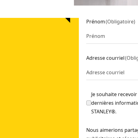
quentiel - Clous De 35 À 64 Mm - Led (Outil Seulement)
- 
8V (outil seulement)
- SKU:
SFMCN618B-XJ
Prénom
(
Obligatoire
)
FMCN616D2K-QW
Adresse courriel
(
Obli
Je souhaite recevoir
dernières informatio
STANLEY®.
Nous aimerions partag