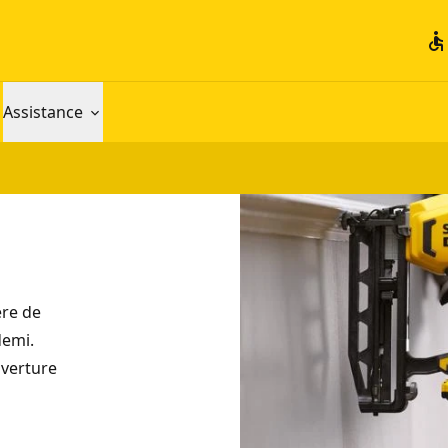
accessible
Assistance
ère de
demi.
uverture