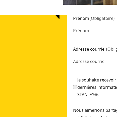
- SKU:
SM1650-QS
- SKU:
SM1800-QS
Prénom
(
Obligatoire
)
- SKU:
SFMCS701M1-QW
Adresse courriel
(
Obli
Je souhaite recevoir
dernières informatio
STANLEY®.
Nous aimerions partag