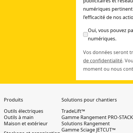
publicitaires et résea
numériques pertinente
l’efficacité de nos act
Oui, vous pouvez pa
numériques.
Vos données seront t
de confidentialité
. Vo
moment ou nous conta
Produits
Solutions pour chantiers
Outils électriques
TradeLift™
Outils à main
Gamme Rangement PRO-STAC
Maison et extérieur
Solutions Rangement
Gamme Sciage JETCUT™