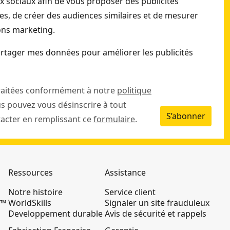
ux sociaux afin de vous proposer des publicités
s, de créer des audiences similaires et de mesurer
ions marketing.
rtager mes données pour améliorer les publicités
raitées conformément à notre
politique
us pouvez vous désinscrire à tout
S’abonner
cter en remplissant ce
formulaire
.
Ressources
Assistance
Notre histoire
Service client
K™
WorldSkills
Signaler un site frauduleux
Developpement durable
Avis de sécurité et rappels