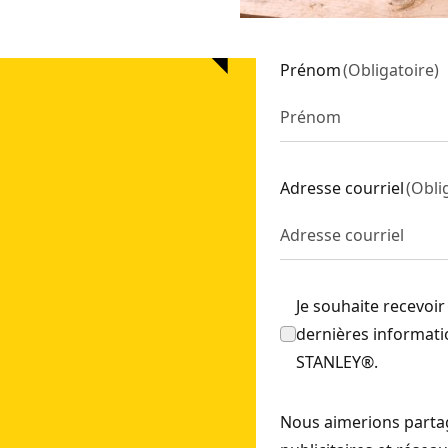
terie
- SKU:
SFMCS311B-XJ
(Outil Seulement)
- SKU:
SFMCS310B-XJ
Prénom
(
Obligatoire
)
D2K-QW
lement)
- SKU:
SFMCS305B-XJ
Adresse courriel
(
Obli
Je souhaite recevoir
dernières informatio
STANLEY®.
Nous aimerions partag