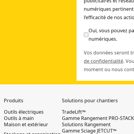
publicitaires et résea
numériques pertinente
l’efficacité de nos act
Oui, vous pouvez pa
numériques.
Vos données seront t
de confidentialité
. Vo
moment ou nous conta
Produits
Solutions pour chantiers
Outils électriques
TradeLift™
Outils à main
Gamme Rangement PRO-STAC
Maison et extérieur
Solutions Rangement
Gamme Sciage JETCUT™