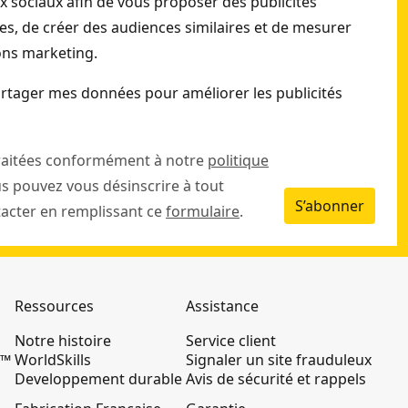
ux sociaux afin de vous proposer des publicités
s, de créer des audiences similaires et de mesurer
ions marketing.
rtager mes données pour améliorer les publicités
raitées conformément à notre
politique
us pouvez vous désinscrire à tout
S’abonner
cter en remplissant ce
formulaire
.
Ressources
Assistance
Notre histoire
Service client
K™
WorldSkills
Signaler un site frauduleux
Developpement durable
Avis de sécurité et rappels