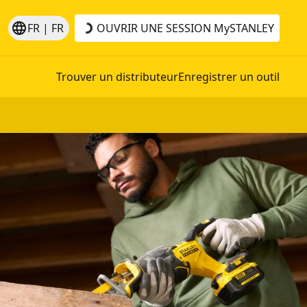
language
FR | FR
OUVRIR UNE SESSION
MySTANLEY
Trouver un distributeur
Enregistrer un outil