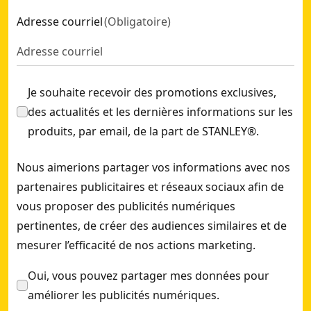
STANLEY® FATMAX® Agrafeuse-cloueuse 4-en-1 travaux lég
Adresse courriel
(
Obligatoire
)
Marteau agrafeur haute capacité STANLEY® FATMAX®
- SK
Agrafes 4 mm type A - boîte de 1000 pièces
- SKU:
1-TRA202
Agrafes STANLEY®, type G, 8 mm (boîte de 5000)
- SKU:
1-T
Je souhaite recevoir des promotions exclusives,
Agrafes 14 mm type A - boîte de 1000 pièces
- SKU:
1-TRA20
des actualités et les dernières informations sur les
Agrafes cavaliers 11 mm type 7 - boite de 1000 pièces
- SKU
produits, par email, de la part de STANLEY®.
Rivets aluminium 4 mm x 3 - boite de 20 pièces
- SKU:
1-PAA
Nous aimerions partager vos informations avec nos
partenaires publicitaires et réseaux sociaux afin de
vous proposer des publicités numériques
pertinentes, de créer des audiences similaires et de
mesurer l’efficacité de nos actions marketing.
Oui, vous pouvez partager mes données pour
améliorer les publicités numériques.