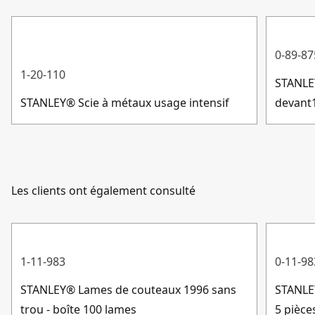
Type de lame
Spécialisé
0-89-87
Afficher plus
1-20-110
STANLE
STANLEY® Scie à métaux usage intensif
devant
Les clients ont également consulté
1-11-983
0-11-98
STANLEY® Lames de couteaux 1996 sans
STANLE
trou - boîte 100 lames
5 pièce