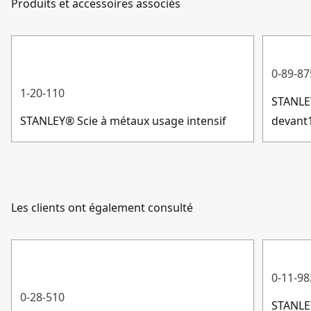
lame
Produits et accessoires associés
Service client
La forme de la lame permet d'éviter d'endommager les
matériaux situés sous la surface de coupe.
Longueur de la
49.78-mm
Convient à la plupart des cutters standard
lame
0-89-87
1-20-110
STANLE
Afficher plus
STANLEY® Scie à métaux usage intensif
devant
Les clients ont également consulté
0-11-98
0-28-510
STANLE