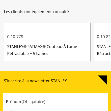
Les clients ont également consulté
0-10-778
0-10-82
STANLEY® FATMAX® Couteau À Lame
STANLE
Rétractable + 5 Lames
Rétract
S'inscrire à la newsletter STANLEY
Prénom
(
Obligatoire
)