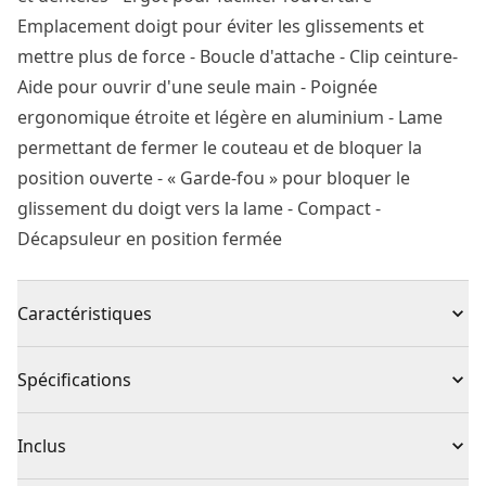
Emplacement doigt pour éviter les glissements et
mettre plus de force - Boucle d'attache - Clip ceinture-
Aide pour ouvrir d'une seule main - Poignée
ergonomique étroite et légère en aluminium - Lame
permettant de fermer le couteau et de bloquer la
position ouverte - « Garde-fou » pour bloquer le
glissement du doigt vers la lame - Compact -
Décapsuleur en position fermée
Caractéristiques
Couteau de poche de qualité supérieure STANLEY®
Spécifications
FATMAX® conçu pour une utilisation intensive.
Lame à la fois lisse et crantée : pour la découpe de
Type de produit
Couteau de poche
Inclus
divers matériaux.
Manche en aluminium texturé fin et léger : pour un