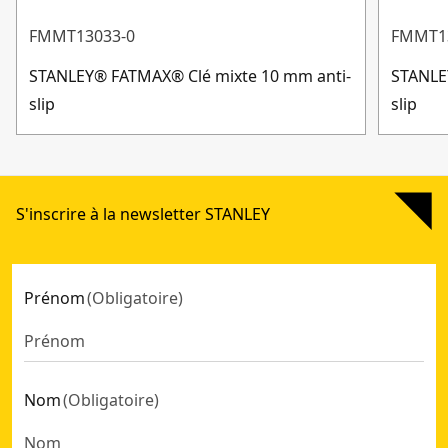
FMMT13033-0
FMMT1
STANLEY® FATMAX® Clé mixte 10 mm anti-
STANLE
slip
slip
S'inscrire à la newsletter STANLEY
Prénom
(
Obligatoire
)
Nom
(
Obligatoire
)