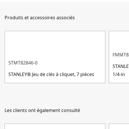
facile que jamais. Quelle que soit votre question, nous
Système de
sommes là pour y répondre.
Métrique
mesure
Produits et accessoires associés
Service client
Finition du
Satin Chrome
produit
FMMT8
Afficher plus
STMT82846-0
STANLE
STANLEY® Jeu de clés à cliquet, 7 pièces
1/4-in
Les clients ont également consulté