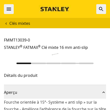
Clés mixtes
FMMT13039-0
®
®
STANLEY
FATMAX
Clé mixte 16 mm anti-slip
Détails du produit
Aperçu
Fourche orientée à 15°- Système « anti slip » sur la
fourche - Améliore l’adhérence de la fourche sur la tête