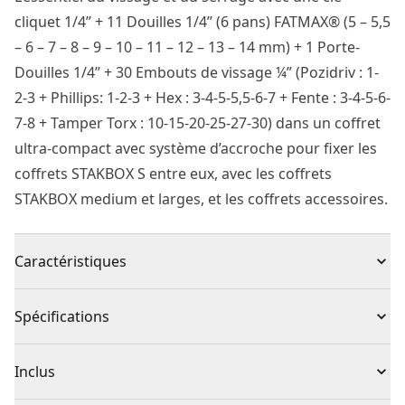
cliquet 1/4’’ + 11 Douilles 1/4’’ (6 pans) FATMAX® (5 – 5,5
– 6 – 7 – 8 – 9 – 10 – 11 – 12 – 13 – 14 mm) + 1 Porte-
Douilles 1/4’’ + 30 Embouts de vissage ¼” (Pozidriv : 1-
2-3 + Phillips: 1-2-3 + Hex : 3-4-5-5,5-6-7 + Fente : 3-4-5-6-
7-8 + Tamper Torx : 10-15-20-25-27-30) dans un coffret
ultra-compact avec système d’accroche pour fixer les
coffrets STAKBOX S entre eux, avec les coffrets
STAKBOX medium et larges, et les coffrets accessoires.
Caractéristiques
Compatible Pro-STACK™ : avec son système d'accroche
Spécifications
pour fixer la boîte aux autres éléments de la gamme
Pro-STACK™, elle offre une véritable solution de
Type de produit
Ensemble d'outils de mécanicien
Inclus
stockage mobile.
Couvercle transparent : pour une identification facile