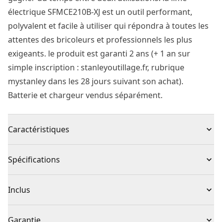
électrique SFMCE210B-XJ est un outil performant,
polyvalent et facile à utiliser qui répondra à toutes les
attentes des bricoleurs et professionnels les plus
exigeants. le produit est garanti 2 ans (+ 1 an sur
simple inscription : stanleyoutillage.fr, rubrique
mystanley dans les 28 jours suivant son achat).
Batterie et chargeur vendus séparément.
Caractéristiques
Liberté du sans fil : pas de fil, pas d'enchevêtrement,
Spécifications
une liberté de mouvement totale, quel que soit le
travail à effectuer.
Type de produit
Lime à bande
Inclus
Moteur puissant : fournit une vitesse de 0 à 1 200
mètres par minute à vide.
(3) Abrasifs 13 mm x 457 mm avec revêtement en
Tension
18V
Garantie
Bras droit et fin de 13 mm de largeur pour un enlever