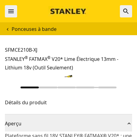
Ponceuses à bande
SFMCE210B-XJ
®
®
STANLEY
FATMAX
V20* Lime Électrique 13mm -
Lithium 18v (Outil Seulement)
Détails du produit
Aperçu
Plateforme sans fil 18V STANLEY® FATMAX® V20* : une