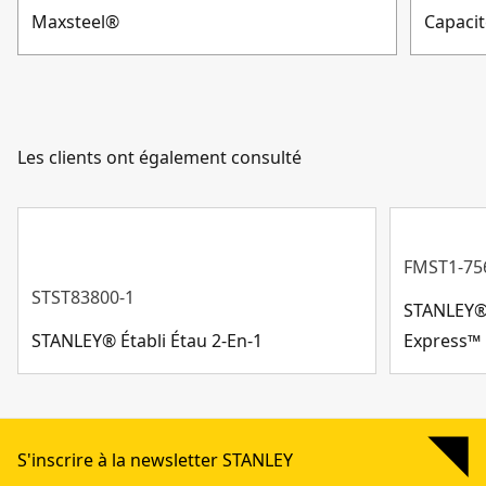
Maxsteel®
Capaci
Ouverture des mâchoires : 0-26 cm.
Zone de travail : 61 cm x 37 cm (lorsqu'il est utilisé avec
un troisième panneau).
Poids : 10,5 kg.
Les clients ont également consulté
FMST1-75
STST83800-1
STANLEY® 
STANLEY® Établi Étau 2-En-1
Express™
S'inscrire à la newsletter STANLEY