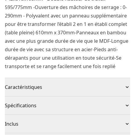
595/775mm -Ouverture des mâchoires de serrage : 0-
290mm - Polyvalent avec un panneau supplémentaire
pour être transformer l’établi 2 en 1 en établi complet
(table pleine) 610mm x 370mm-Panneaux en bambou
avec une plus grande durée de vie que le MDF-Longue
durée de vie avec sa structure en acier-Pieds anti-
dérapants pour une utilisation en toute sécurité-Se
transporte et se range facilement une fois replié
Caractéristiques
Capacité maximale de 250 kg : l'établi supporte jusqu'à
Spécifications
250 kg.
2 hauteurs de travail : 595 mm et 775 mm pour une
Type de produit
Établi
Inclus
utilisation polyvalente en tant qu'établi, support
d'outils, étau ou tréteau.